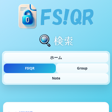
検索
ホーム
FS!QR
Group
Note