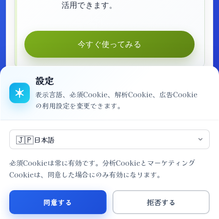
活用できます。
今すぐ使ってみる
設定
表示言語、必須Cookie、解析Cookie、広告Cookie
の利用設定を変更できます。
解説記事一覧へ戻る
🇯🇵
日本語
必須Cookieは常に有効です。分析Cookieとマーケティング
Cookieは、同意した場合にのみ有効になります。
ホーム
サイト概要
プライバシーポリシー
利用規約
同意する
拒否する
お問い合わせ
使い方
サイト運営者情報
解説記事
設定
Copyright ©2026 FS!QR, All Rights Reserved.