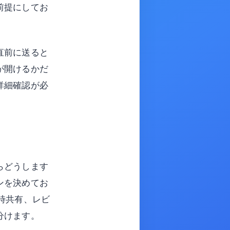
前提にしてお
直前に送ると
が開けるかだ
詳細確認が必
らどうします
ンを決めてお
時共有、レビ
分けます。