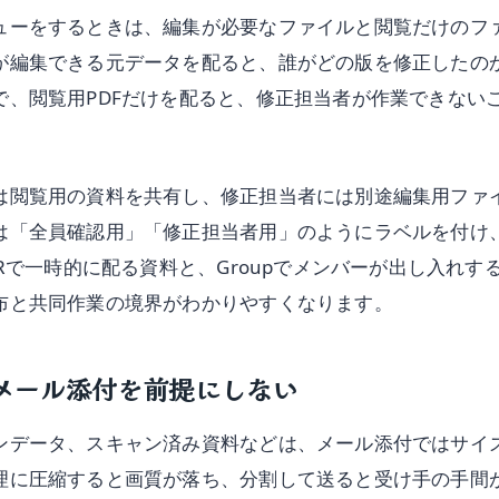
ューをするときは、編集が必要なファイルと閲覧だけのフ
が編集できる元データを配ると、誰がどの版を修正したの
で、閲覧用PDFだけを配ると、修正担当者が作業できない
は閲覧用の資料を共有し、修正担当者には別途編集用ファ
は「全員確認用」「修正担当者用」のようにラベルを付け
QRで一時的に配る資料と、Groupでメンバーが出し入れす
布と共同作業の境界がわかりやすくなります。
メール添付を前提にしない
ンデータ、スキャン済み資料などは、メール添付ではサイ
理に圧縮すると画質が落ち、分割して送ると受け手の手間