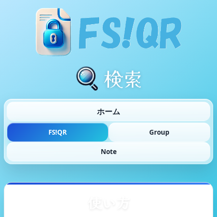
検索
ホーム
FS!QR
Group
Note
使い方