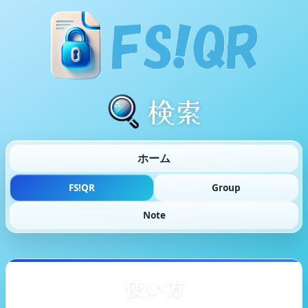
検索
ホーム
FS!QR
Group
Note
使い方