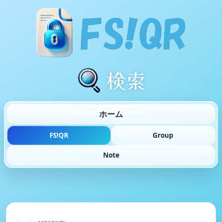
検索
ホーム
FS!QR
Group
Note